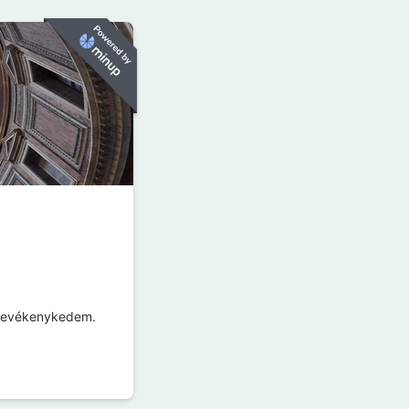
t tevékenykedem.