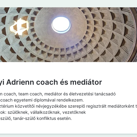
i Adrienn coach és mediátor
n coach, team coach, mediátor és életvezetési tanácsadó
mcoach egyetemi diplomával rendelkezem.
ztérium közvetítői névjegyzékébe szereplő regisztrált mediátorkén
ok: szülőknek, vállalkozóknak, vezetőknek
zülő, tanár-szülő konfliktus esetén.