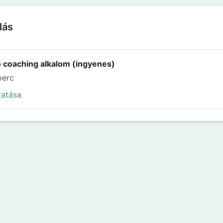
lás
ő coaching alkalom (ingyenes)
perc
tatása