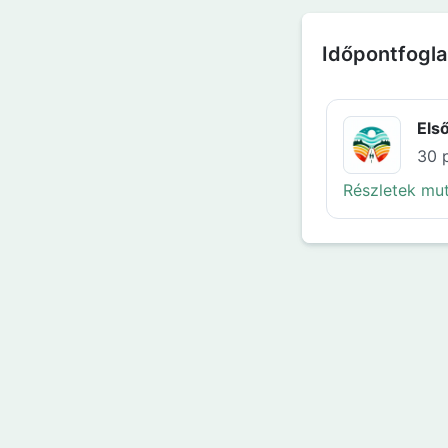
Időpontfogla
Els
30 
Részletek mu