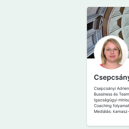
Csepcsány
Csepcsányi Adrien
Bussiness és Tea
Igazságügyi minis
Coaching folyamat
Mediálás: kamasz-s