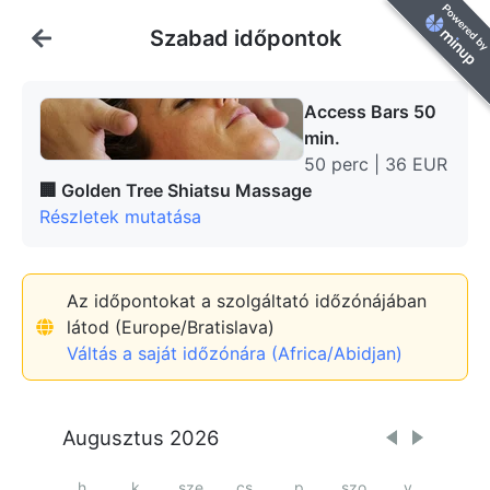
Szabad időpontok
Access Bars 50
min.
50 perc | 36 EUR
🏢
Golden Tree Shiatsu Massage
Részletek mutatása
Az időpontokat a szolgáltató időzónájában
látod (Europe/Bratislava)
Váltás a saját időzónára (Africa/Abidjan)
Augusztus 2026
h
k
sze
cs
p
szo
v