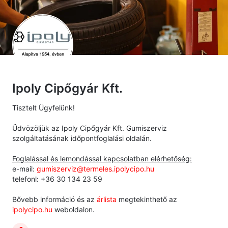
Ipoly Cipőgyár Kft.
Tisztelt Ügyfelünk!
Üdvözöljük az Ipoly Cipőgyár Kft. Gumiszerviz
szolgáltatásának időpontfoglalási oldalán.
Foglalással és lemondással kapcsolatban elérhetőség:
e-mail:
gumiszerviz@termeles.ipolycipo.hu
telefonl: +36 30 134 23 59
Bővebb információ és az
árlista
megtekinthető az
ipolycipo.hu
weboldalon.