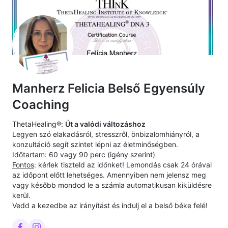
Manherz Felicia Belső Egyensúly
Coaching
ThetaHealing®️:
Út a valódi változáshoz
Legyen szó elakadásról, stresszről, önbizalomhiányról, a
konzultáció segít szintet lépni az életminőségben.
Időtartam: 60 vagy 90 perc (igény szerint)
Fontos
: kérlek tiszteld az időnket! Lemondás csak 24 órával
az időpont előtt lehetséges. Amennyiben nem jelensz meg
vagy később mondod le a számla automatikusan kiküldésre
kerül.
Vedd a kezedbe az irányítást és indulj el a belső béke felé!