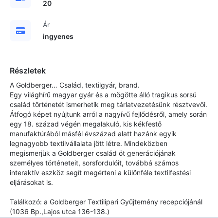
20
Ár
ingyenes
Részletek
A Goldberger… Család, textilgyár, brand.
Egy világhírű magyar gyár és a mögötte álló tragikus sorsú
család történetét ismerhetik meg tárlatvezetésünk résztvevői.
Átfogó képet nyújtunk arról a nagyívű fejlődésről, amely során
egy 18. század végén megalakuló, kis kékfestő
manufaktúrából másfél évszázad alatt hazánk egyik
legnagyobb textilvállalata jött létre. Mindeközben
megismerjük a Goldberger család öt generációjának
személyes történeteit, sorsfordulóit, továbbá számos
interaktív eszköz segít megérteni a különféle textilfestési
eljárásokat is.
Találkozó: a Goldberger Textilipari Gyűjtemény recepciójánál
(1036 Bp.,Lajos utca 136-138.)