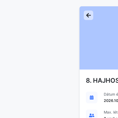
8. HAJHO
Dátum é
2026.10
Max. lé