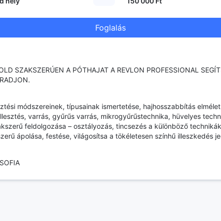
d hely
150 000 Ft
Foglalás
ÁPOLD SZAKSZERÚEN A PÓTHAJAT A REVLON PROFESSIONAL SEGÍ
ADJON.​​
esztési módszereinek, típusainak ismertetése, hajhosszabbítás elméleti
llesztés, varrás, gyűrűs varrás, mikrogyűrűstechnika, hüvelyes tech
kszerű feldolgozása – osztályozás, tincsezés a különböző techniká
zerű ápolása, festése, világosítsa a tökéletesen színhű illeszkedés 
SOFIA