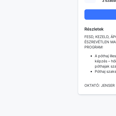
3
szaba
Részletek
FESD, KEZELD, 
ÉSZREVÉTLEN MAR
PROGRAM:
A póthaj ill
képzés – hői
póthajak sza
Póthaj szaks
OKTATÓ: JENSER 