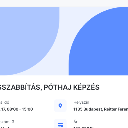
SSZABBÍTÁS, PÓTHAJ KÉPZÉS
s idő
Helyszín
.17, 08:00
-
15:00
1135 Budapest, Reitter Feren
tszám
:
3
Ár