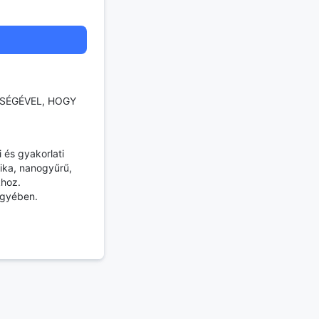
TSÉGÉVEL, HOGY
 és gyakorlati
nika, nanogyűrű,
khoz.
jegyében.