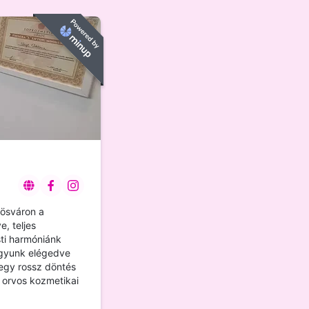
rösváron a
, teljes
ti harmóniánk
agyunk elégedve
egy rossz döntés
 orvos kozmetikai