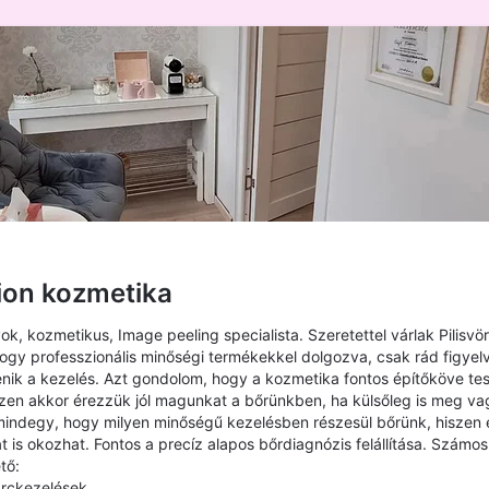
ion kozmetika
yok, kozmetikus, Image peeling specialista. Szeretettel várlak Pilisvö
y professzionális minőségi termékekkel dolgozva, csak rád figyelve
nik a kezelés. Azt gondolom, hogy a kozmetika fontos építőköve tes
iszen akkor érezzük jól magunkat a bőrünkben, ha külsőleg is meg v
ndegy, hogy milyen minőségű kezelésben részesül bőrünk, hiszen 
is okozhat. Fontos a precíz alapos bőrdiagnózis felállítása. Számos
tő:
arckezelések