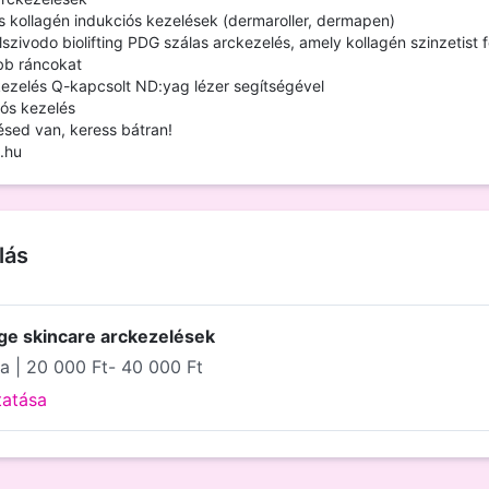
s kollagén indukciós kezelések (dermaroller, dermapen)
lszivodo biolifting PDG szálas arckezelés, amely kollagén szinzetist 
abb ráncokat
kezelés Q-kapcsolt ND:yag lézer segítségével
ós kezelés
ésed van, keress bátran!
.hu
lás
ge skincare arckezelések
a | 20 000 Ft- 40 000 Ft
tatása