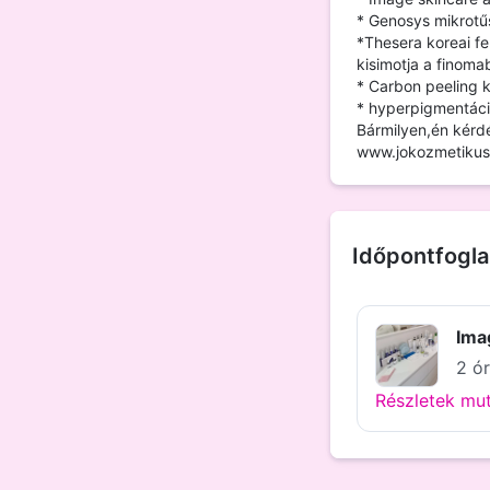
* Genosys mikrotű
*Thesera koreai fe
kisimotja a finom
* Carbon peeling 
* hyperpigmentáci
Bármilyen,én kérd
www.jokozmetikus
Időpontfogla
Ima
2 ór
Részletek mu