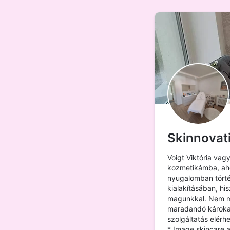
Skinnovat
Voigt Viktória vag
kozmetikámba, ahog
nyugalomban törté
kialakításában, h
magunkkal. Nem mi
maradandó károkat 
szolgáltatás elérhe
* Image skincare 